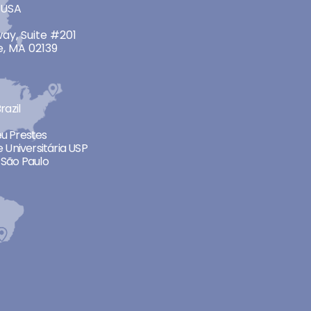
 USA
ay, Suite #201
, MA 02139
razil
neu Prestes
 Universitária USP
São Paulo