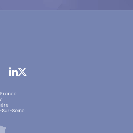
 France
v’
ière
-Sur-Seine