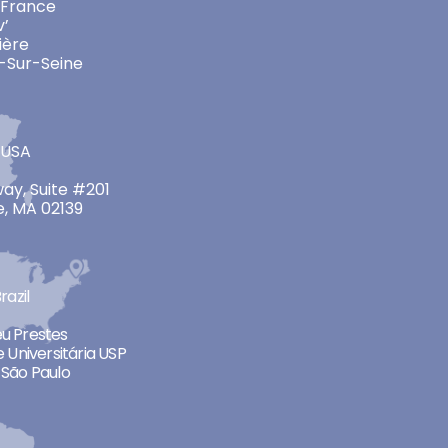
 France
v’
ière
-Sur-Seine
 USA
ay, Suite #201
, MA 02139
razil
neu Prestes
 Universitária USP
São Paulo