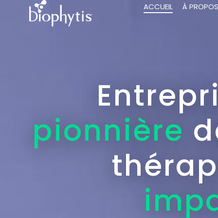
ACCUEIL
À PROPO
Entrepr
pionnière
d
thérap
impa