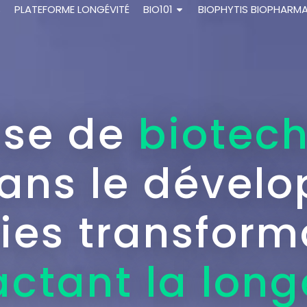
S
PLATEFORME LONGÉVITÉ
BIO101
BIOPHYTIS BIOPHARM
ise de
biotec
ans le dével
ies transform
ctant la long