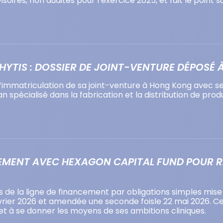
oires, non audités pour l’exercice 2025, et fait le point 
HYTIS : DOSSIER DE JOINT-VENTURE DÉPOSÉ
d’immatriculation de sa joint-venture à Hong Kong avec se
spécialisé dans la fabrication et la distribution de produ
NCEMENT AVEC HEXAGON CAPITAL FUND POUR 
mes de la ligne de financement par obligations simples mi
rier 2026 et amendée une seconde foisle 22 mai 2026. Ces
 et à se donner les moyens de ses ambitions cliniques.