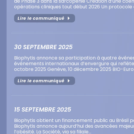
de Phase 3 dans la sarcopénie Création d’une coen
opérations cliniques tout début 2026 Un protocol
Lire le communiqué
30 SEPTEMBRE 2025
Biophytis annonce sa participation à quatre événe
événements internationaux d’envergure qui reflèt
octobre 2025 Genève, 10 décembre 2025 BIO-Eur
Lire le communiqué
15 SEPTEMBRE 2025
Biophytis obtient un financement public au Brésil p
Biophytis annonce aujourd’hui des avancées majeur
l’obésité. La Société, via sa filiale…