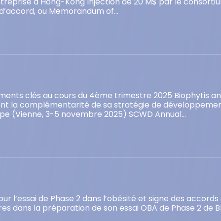
treprise à Hong-Kong Injection de 20 M$ par le consorti
e d’accord, ou Memorandum of…
ments clés au cours du 4ème trimestre 2025 Biophytis ann
ent la complémentarité de sa stratégie de développement
ope (Vienne, 3-5 novembre 2025) SCWD Annual…
our l’essai de Phase 2 dans l’obésité et signe des accord
es dans la préparation de son essai OBA de Phase 2 de BI