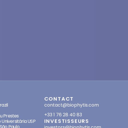
SES
CONTACT
azil
contact@biophytis.com
+33 1 76 28 40 83
eu Prestes
INVESTISSEURS
 Universitária USP
São Paulo
investors@biophytis.com