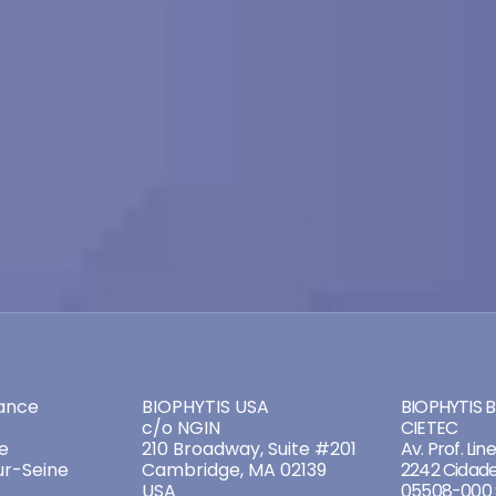
ADDRESSES
ADDRES
ance
BIOPHYTIS USA
BIOPHYTIS Br
c/o NGIN
CIETEC
e
210 Broadway, Suite #201
Av. Prof. Lin
ur-Seine
Cambridge, MA 02139
2242 Cidade
USA
05508-000 