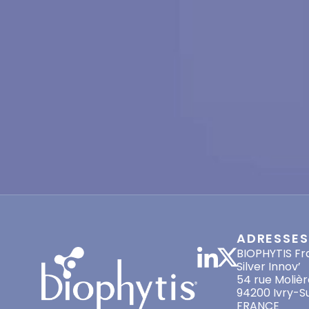
ADRESSES
BIOPHYTIS Fr
Silver Innov’
54 rue Molièr
94200 Ivry-S
FRANCE