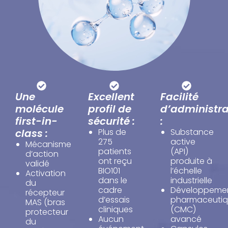
Une
Excellent
Facilité
molécule
profil de
d’administra
first-in-
sécurité :
:
class :
Plus de
Substance
275
active
Mécanisme
patients
(API)
d’action
ont reçu
produite à
validé
BIO101
l’échelle
Activation
dans le
industrielle
du
cadre
Développeme
récepteur
d’essais
pharmaceuti
MAS (bras
cliniques
(CMC)
protecteur
Aucun
avancé
du