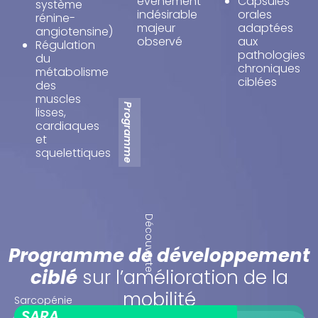
événement
Capsules
système
indésirable
orales
rénine-
majeur
adaptées
angiotensine)
observé
aux
Régulation
pathologies
du
chroniques
métabolisme
ciblées
des
muscles
Programme
lisses,
cardiaques
et
squelettiques
Découverte
Programme de développement
ciblé
sur l’amélioration de la
mobilité
Sarcopénie
SARA