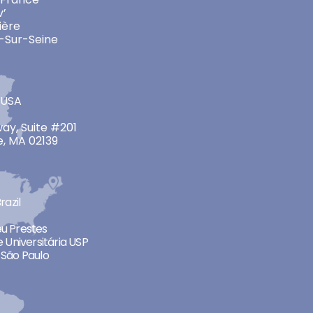
v’
ière
-Sur-Seine
 USA
ay, Suite #201
, MA 02139
razil
neu Prestes
 Universitária USP
São Paulo