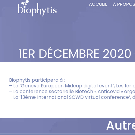
ACCUEIL
À PROPO
1ER DÉCEMBRE 2020
Biophytis participera à :
– La ‘Geneva European Midcap digital event’, Les 1er
– La conference sectorielle Biotech « Anticovid » or
– La ’13ème International SCWD virtual conference’, 
Autr