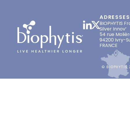
ADRESSES
BIOPHYTIS Fr
Silver Innov’
54 rue Molièr
94200 Ivry-S
FRANCE
© BIOPHYTIS 