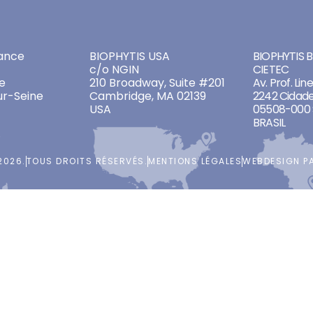
ADDRESSES
ADDRES
ance
BIOPHYTIS USA
BIOPHYTIS Br
c/o NGIN
CIETEC
e
210 Broadway, Suite #201
Av. Prof. Lin
ur-Seine
Cambridge, MA 02139
2242 Cidade
USA
05508-000 
BRASIL
2026.
TOUS DROITS RÉSERVÉS.
MENTIONS LÉGALES
WEBDESIGN P