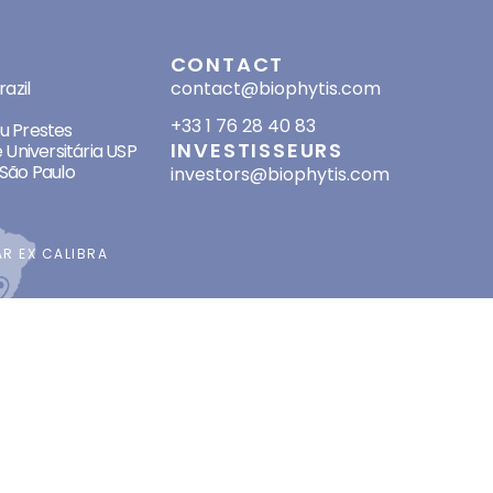
SES
CONTACT
azil
contact@biophytis.com
+33 1 76 28 40 83
eu Prestes
INVESTISSEURS
 Universitária USP
São Paulo
investors@biophytis.com
AR
EX CALIBRA