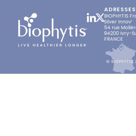
ADRESSES
BIOPHYTIS Fr
Silver Innov’
54 rue Molièr
94200 Ivry-S
FRANCE
© BIOPHYTIS 