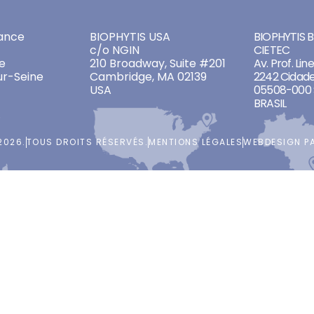
ADDRESSES
ADDRES
ance
BIOPHYTIS USA
BIOPHYTIS Br
c/o NGIN
CIETEC
e
210 Broadway, Suite #201
Av. Prof. Lin
ur-Seine
Cambridge, MA 02139
2242 Cidade
USA
05508-000 
BRASIL
2026.
TOUS DROITS RÉSERVÉS.
MENTIONS LÉGALES
WEBDESIGN P