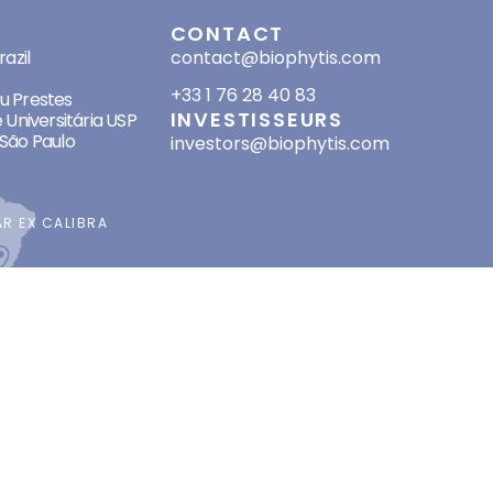
SES
CONTACT
azil
contact@biophytis.com
+33 1 76 28 40 83
eu Prestes
INVESTISSEURS
 Universitária USP
São Paulo
investors@biophytis.com
AR
EX CALIBRA