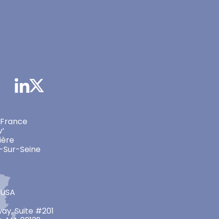
 France
v’
ière
-Sur-Seine
 USA
ay, Suite #201