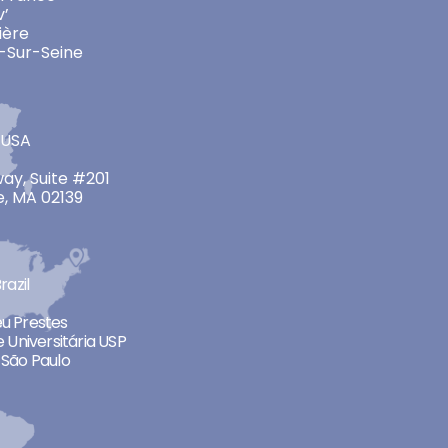
v’
ière
-Sur-Seine
 USA
ay, Suite #201
, MA 02139
razil
neu Prestes
 Universitária USP
São Paulo