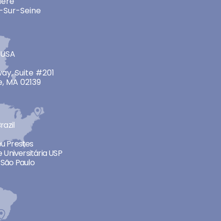
ière
-Sur-Seine
 USA
ay, Suite #201
, MA 02139
razil
neu Prestes
 Universitária USP
São Paulo