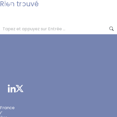
Rien trouvé
Il semble que nous ne trouvons pas ce que vous
cherchez. Une recherche pourrait vous aider.
 France
v’