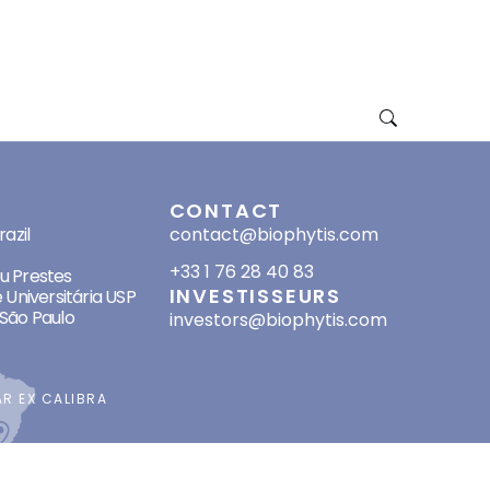
ACEUTICAL
AUTRES PROJETS
RESSOURCES
RECRUTEMENT
INVESTISSEURS
CONTACT
SES
CONTACT
azil
contact@biophytis.com
+33 1 76 28 40 83
eu Prestes
INVESTISSEURS
 Universitária USP
São Paulo
investors@biophytis.com
AR
EX CALIBRA