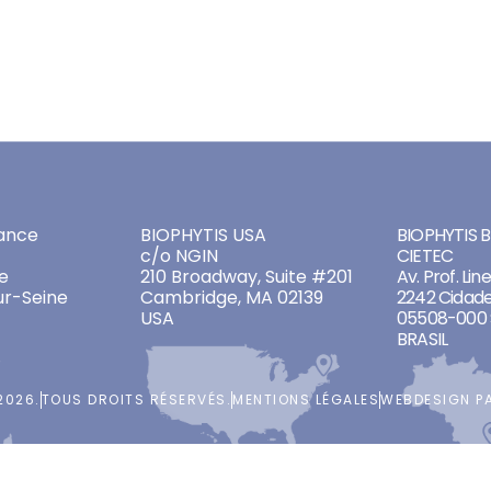
S
PLATEFORME LONGÉVITÉ
BIO101
BIOPHYTIS BIOPHARM
 cherchez. Une recherche pourrait vous aider.
ADDRESSES
ADDRES
ance
BIOPHYTIS USA
BIOPHYTIS Br
c/o NGIN
CIETEC
e
210 Broadway, Suite #201
Av. Prof. Lin
ur-Seine
Cambridge, MA 02139
2242 Cidade
USA
05508-000 
BRASIL
2026.
TOUS DROITS RÉSERVÉS.
MENTIONS LÉGALES
WEBDESIGN P