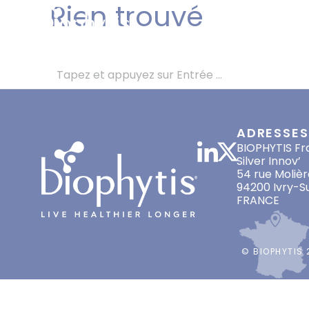
Rien trouvé
ACCUEIL
À PROPO
Il semble que nous ne trouvons pas ce que vous
ADRESSES
BIOPHYTIS Fr
Silver Innov’
54 rue Molièr
94200 Ivry-S
FRANCE
© BIOPHYTIS 