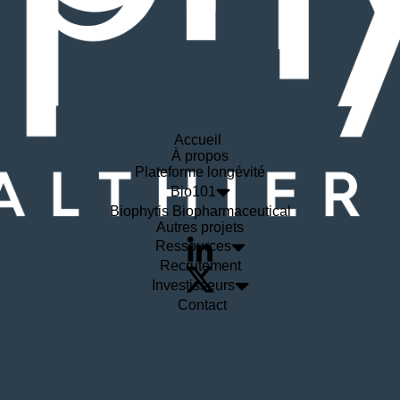
Accueil
À propos
Plateforme longévité
Bio101
Biophytis Biopharmaceutical
Autres projets
Ressources
Recrutement
Investisseurs
Contact