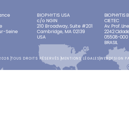
ADDRESSES
ADDRES
ance
BIOPHYTIS USA
BIOPHYTIS Br
c/o NGIN
CIETEC
e
210 Broadway, Suite #201
Av. Prof. Lin
ur-Seine
Cambridge, MA 02139
2242 Cidade
USA
05508-000 
BRASIL
2026.
TOUS DROITS RÉSERVÉS.
MENTIONS LÉGALES
WEBDESIGN P