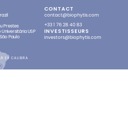
SES
CONTACT
azil
contact@biophytis.com
+33 1 76 28 40 83
eu Prestes
INVESTISSEURS
 Universitária USP
São Paulo
investors@biophytis.com
AR
EX CALIBRA