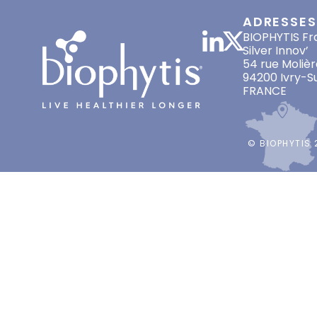
ADRESSES
BIOPHYTIS Fr
Silver Innov’
54 rue Molièr
94200 Ivry-S
FRANCE
© BIOPHYTIS 