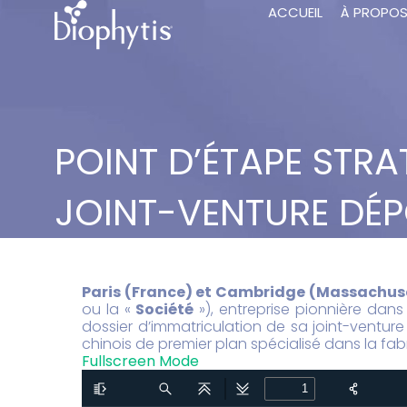
ACCUEIL
À PROPO
POINT D’ÉTAPE STRA
JOINT-VENTURE DÉ
Paris (France) et Cambridge (Massachuset
ou la «
Société
»), entreprise pionnière dan
dossier d’immatriculation de sa joint-ventu
chinois de premier plan spécialisé dans la fabr
Fullscreen Mode