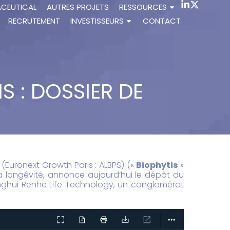
ACEUTICAL
AUTRES PROJETS
RESSOURCES
RECRUTEMENT
INVESTISSEURS
CONTACT
S : DOSSIER DE
 (Euronext Growth Paris : ALBPS) («
Biophytis
»
a longévité, annonce aujourd’hui le dépôt du
onghui Renhe Life Technology, un conglomérat