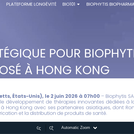
S
PLATEFORME LONGÉVITÉ
BIO101
BIOPHYTIS BIOPHARM
TÉGIQUE POUR BIOPHYTI
POSÉ À HONG KONG
ts, États-Unis), le 2 juin 2026 à 07h00
– Biophytis SA
s le développement de thérapies innovantes dédiées à l
re à Hong Kong avec ses partenaires asiatiques, dont R
ication et la distribution de produits de santé.