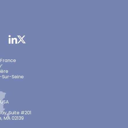
 France
v’
ière
-Sur-Seine
 USA
ay, Suite #201
, MA 02139