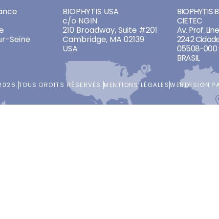
ADDRESSES
ADDRES
ance
BIOPHYTIS USA
BIOPHYTIS Br
c/o NGIN
CIETEC
e
210 Broadway, Suite #201
Av. Prof. Lin
ur-Seine
Cambridge, MA 02139
2242 Cidade
USA
05508-000 
BRASIL
2026.
TOUS DROITS RÉSERVÉS.
MENTIONS LÉGALES
WEBDESIGN P