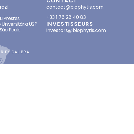
SES
CONTACT
azil
contact@biophytis.com
+33 1 76 28 40 83
eu Prestes
INVESTISSEURS
 Universitária USP
São Paulo
investors@biophytis.com
AR
EX CALIBRA