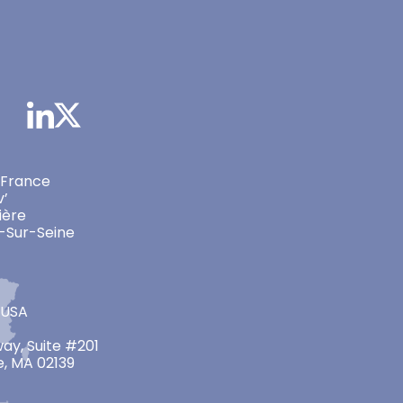
 France
v’
ière
-Sur-Seine
 USA
ay, Suite #201
, MA 02139