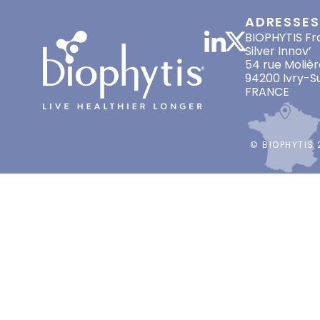
ADRESSES
BIOPHYTIS Fr
Silver Innov’
54 rue Molièr
94200 Ivry-S
FRANCE
© BIOPHYTIS 