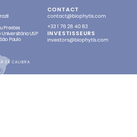
SES
CONTACT
azil
contact@biophytis.com
+33 1 76 28 40 83
eu Prestes
INVESTISSEURS
 Universitária USP
São Paulo
investors@biophytis.com
AR
EX CALIBRA