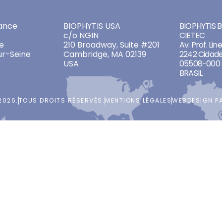
ADDRESSES
ADDRES
ance
BIOPHYTIS USA
BIOPHYTIS Br
c/o NGIN
CIETEC
e
210 Broadway, Suite #201
Av. Prof. Lin
ur-Seine
Cambridge, MA 02139
2242 Cidade
USA
05508-000 
BRASIL
2026.
TOUS DROITS RÉSERVÉS.
MENTIONS LÉGALES
WEBDESIGN P