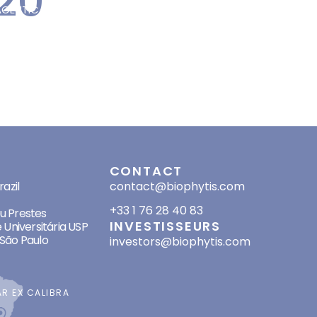
20
ACEUTICAL
AUTRES PROJETS
RESSOURCES
RECRUTEMENT
INVESTISSEURS
CONTACT
SES
CONTACT
azil
contact@biophytis.com
+33 1 76 28 40 83
eu Prestes
INVESTISSEURS
 Universitária USP
São Paulo
investors@biophytis.com
AR
EX CALIBRA