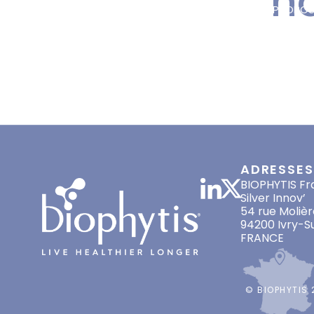
n
ACCUEIL
À PROPO
20 novembre 
COMMUNIQUÉS DE PRESS
ADRESSES
BIOPHYTIS Fr
Silver Innov’
54 rue Molièr
94200 Ivry-S
FRANCE
© BIOPHYTIS 