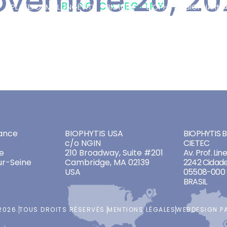
ovembre 20, 20
BLOG CATEGORY
S
PLATEFORME LONGÉVITÉ
BIO101
BIOPHYTIS BIOPHARM
2020
E
/
20 NOVEMBRE 2020
ADDRESSES
ADDRES
ance
BIOPHYTIS USA
BIOPHYTIS Br
c/o NGIN
CIETEC
e
210 Broadway, Suite #201
Av. Prof. Lin
ur-Seine
Cambridge, MA 02139
2242 Cidade
USA
05508-000 
BRASIL
2026.
TOUS DROITS RÉSERVÉS.
MENTIONS LÉGALES
WEBDESIGN P