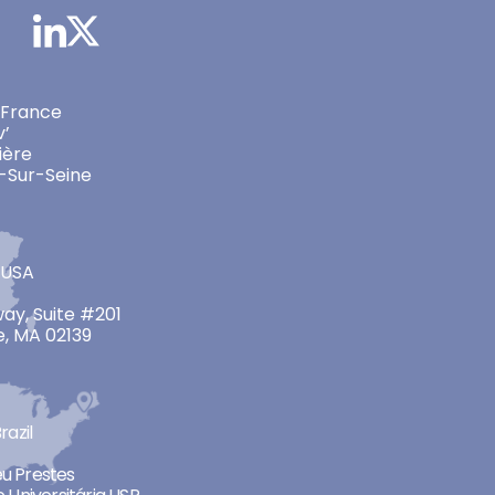
 France
v’
ière
-Sur-Seine
 USA
ay, Suite #201
, MA 02139
razil
neu Prestes