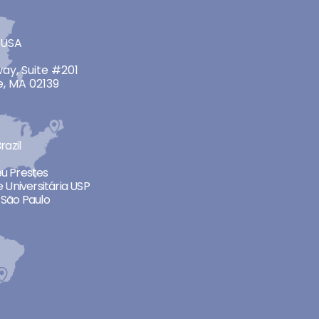
 USA
ay, Suite #201
, MA 02139
razil
neu Prestes
 Universitária USP
São Paulo