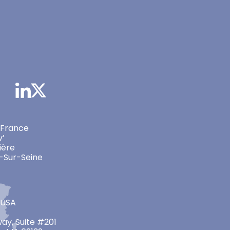
 France
v’
ière
-Sur-Seine
 USA
ay, Suite #201