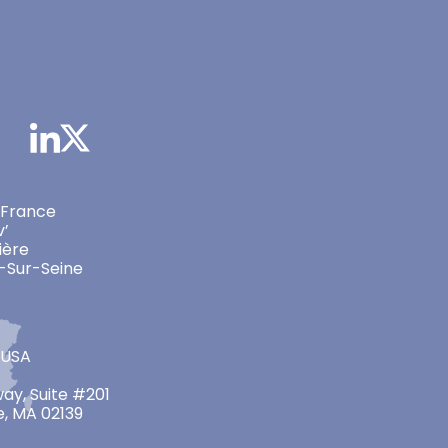
 France
v’
ière
-Sur-Seine
 USA
ay, Suite #201
, MA 02139