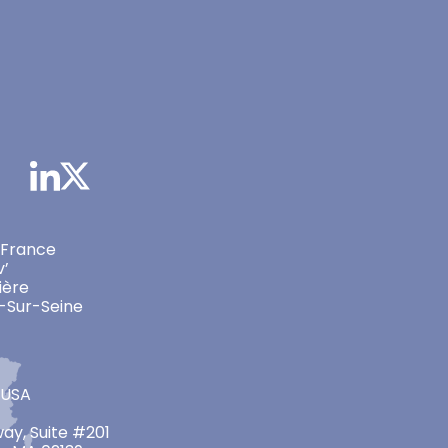
 France
v’
ière
-Sur-Seine
 USA
ay, Suite #201