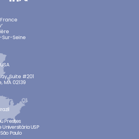
 France
v’
ière
-Sur-Seine
 USA
ay, Suite #201
, MA 02139
razil
neu Prestes
 Universitária USP
São Paulo