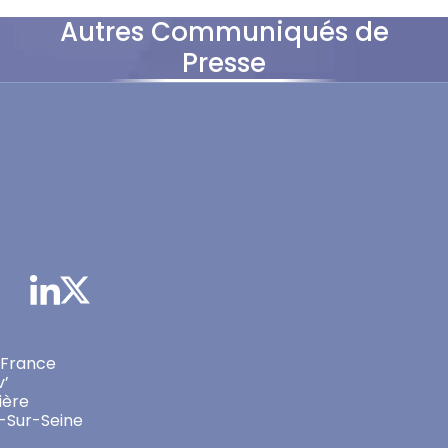
Autres Communiqués de
Presse
 France
v’
ière
-Sur-Seine