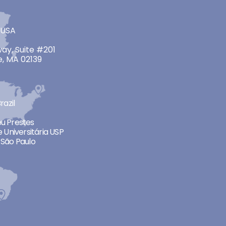
 USA
ay, Suite #201
, MA 02139
razil
neu Prestes
 Universitária USP
São Paulo