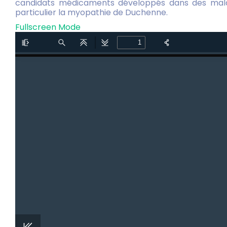
candidats médicaments développés dans des maladi
particulier la myopathie de Duchenne.
Fullscreen Mode