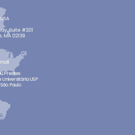
 USA
ay, Suite #201
, MA 02139
razil
neu Prestes
 Universitária USP
São Paulo