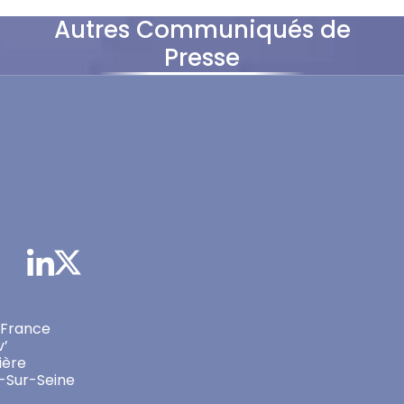
Autres Communiqués de
Presse
 France
v’
ière
-Sur-Seine