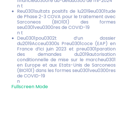
financieu0300re au-delau0300 de mi-2024
n t
Reu0301sultats positifs de lu2019eu0301tude
de Phase 2-3 COVA pour le traitement avec
Sarconeos (BIO101) des formes
seu0301veu0300res de COVID-19
n t
Deu0301pou0302t d’un dossier
du2019Acceu0300s Preu0301coce (EAP) en
France d’ici juin 2023 et preu0301paration
des demandes du2019autorisation
conditionnelle de mise sur le marcheu0301
en Europe et aux Etats-Unis de Sarconeos
(BIO101) dans les formes seu0301veu0300res
de COVID-19
n
Fullscreen Mode