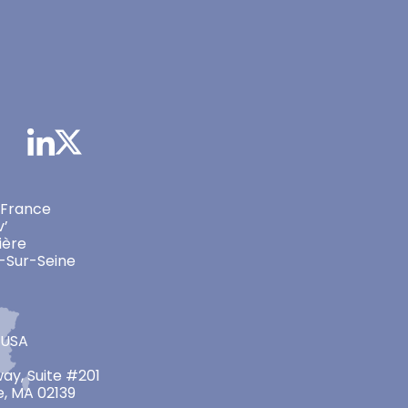
 France
v’
ière
-Sur-Seine
 USA
ay, Suite #201
, MA 02139