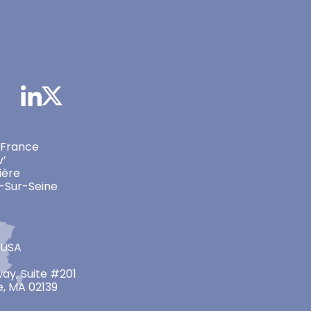
 France
v’
ière
-Sur-Seine
 USA
ay, Suite #201
, MA 02139