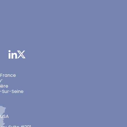
 France
v’
ière
-Sur-Seine
 USA