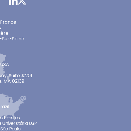
 France
v’
ière
-Sur-Seine
 USA
ay, Suite #201
, MA 02139
razil
neu Prestes
 Universitária USP
São Paulo