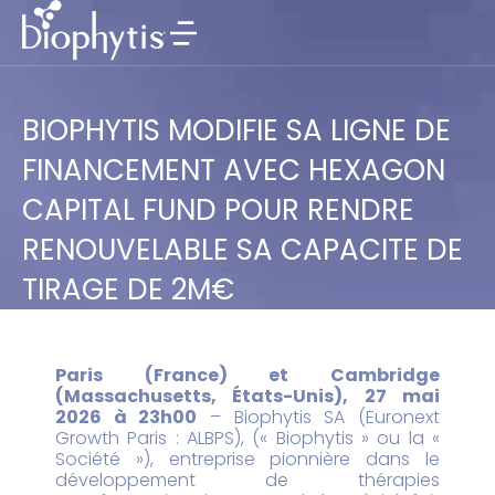
BIOPHYTIS MODIFIE SA LIGNE DE
FINANCEMENT AVEC HEXAGON
CAPITAL FUND POUR RENDRE
RENOUVELABLE SA CAPACITE DE
TIRAGE DE 2M€
Paris (France) et Cambridge
(Massachusetts, États-Unis), 27 mai
2026 à 23h00
– Biophytis SA (Euronext
Growth Paris : ALBPS), (« Biophytis » ou la «
Société »), entreprise pionnière dans le
développement de thérapies