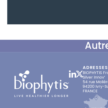
Autr
ADRESSES
BIOPHYTIS Fr
Silver Innov’
54 rue Molièr
94200 Ivry-S
FRANCE