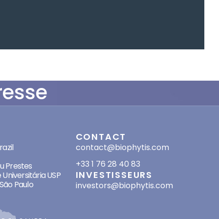
resse
SES
CONTACT
azil
contact@biophytis.com
+33 1 76 28 40 83
eu Prestes
INVESTISSEURS
 Universitária USP
São Paulo
investors@biophytis.com