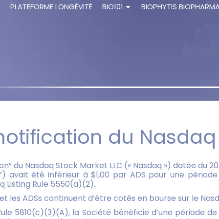
S
PLATEFORME LONGÉVITÉ
BIO101
BIOPHYTIS BIOPHARM
 notification du Nasdaq
ion” du Nasdaq Stock Market LLC (« Nasdaq ») datée du 20 
avait été inférieur à $1,00 par ADS pour une période 
q Listing Rule 5550(a)(2).
 et les ADSs continuent d’être cotés en bourse sur le Na
 5810(c)(3)(A), la Société bénéficie d’une période de grâ