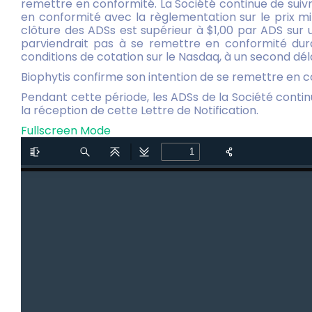
remettre en conformité. La Société continue de suivr
en conformité avec la règlementation sur le prix mi
clôture des ADSs est supérieur à $1,00 par ADS sur 
parviendrait pas à se remettre en conformité durant
conditions de cotation sur le Nasdaq, à un second déla
Biophytis confirme son intention de se remettre en co
Pendant cette période, les ADSs de la Société contin
la réception de cette Lettre de Notification.
Fullscreen Mode