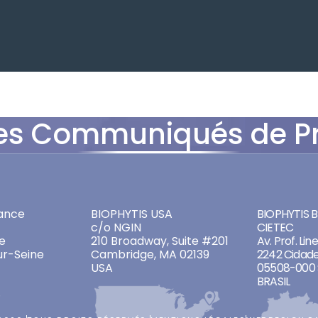
es Communiqués de P
ADDRESSES
ADDRES
ance
BIOPHYTIS USA
BIOPHYTIS Br
c/o NGIN
CIETEC
e
210 Broadway, Suite #201
Av. Prof. Lin
ur-Seine
Cambridge, MA 02139
2242 Cidade
USA
05508-000 
BRASIL