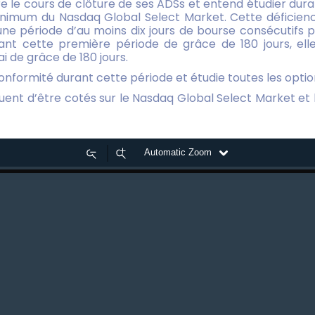
e le cours de clôture de ses ADSs et entend étudier dur
nimum du Nasdaq Global Select Market. Cette déficience 
une période d’au moins dix jours de bourse consécutifs 
 cette première période de grâce de 180 jours, elle pou
i de grâce de 180 jours.
nformité durant cette période et étudie toutes les option
uent d’être cotés sur le Nasdaq Global Select Market et 