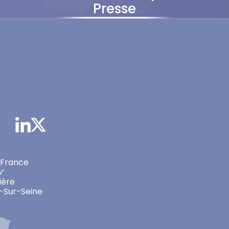
Presse
 France
v’
ière
-Sur-Seine