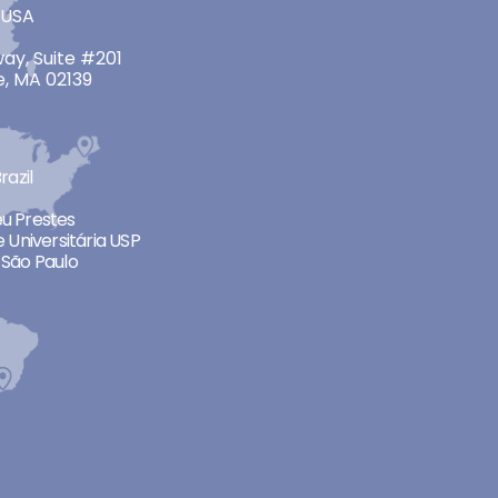
 USA
ay, Suite #201
, MA 02139
razil
neu Prestes
 Universitária USP
São Paulo