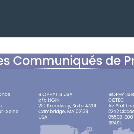
es Communiqués de P
ADDRESSES
ADDRES
ance
BIOPHYTIS USA
BIOPHYTIS Br
c/o NGIN
CIETEC
e
210 Broadway, Suite #201
Av. Prof. Lin
ur-Seine
Cambridge, MA 02139
2242 Cidade
USA
05508-000 
BRASIL