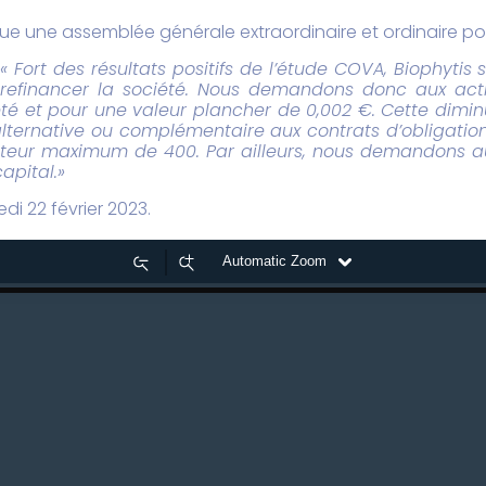
ue une assemblée générale extraordinaire et ordinaire pou
:
« Fort des résultats positifs de l’étude COVA, Biophytis
 refinancer la société. Nous demandons donc aux acti
ciété et pour une valeur plancher de 0,002 €. Cette dim
ternative ou complémentaire aux contrats d’obligatio
cteur maximum de 400. Par ailleurs, nous demandons aux
apital.»
di 22 février 2023.