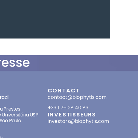
resse
SES
CONTACT
azil
contact@biophytis.com
+33 1 76 28 40 83
eu Prestes
INVESTISSEURS
 Universitária USP
São Paulo
investors@biophytis.com