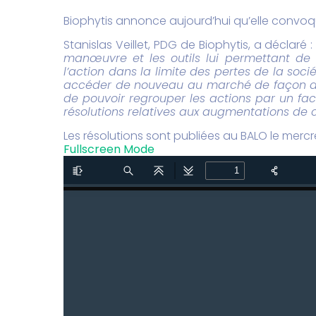
Biophytis annonce aujourd’hui qu’elle convoq
Stanislas Veillet, PDG de Biophytis, a déclaré 
manœuvre et les outils lui permettant de
l’action dans la limite des pertes de la so
accéder de nouveau au marché de façon al
de pouvoir regrouper les actions par un fa
résolutions relatives aux augmentations de c
Les résolutions sont publiées au BALO le mercre
Fullscreen Mode