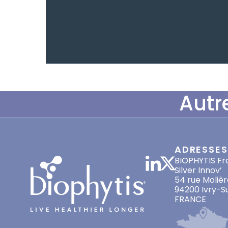
Autr
ADRESSES
BIOPHYTIS Fr
Silver Innov’
54 rue Molièr
94200 Ivry-S
FRANCE