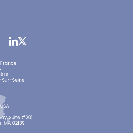
 France
v’
ière
-Sur-Seine
 USA
ay, Suite #201
, MA 02139