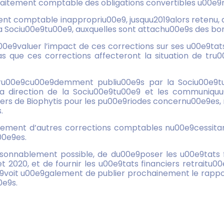
 traitement comptable des obligations convertibles u00e9
ment comptable inappropriu00e9, jusquu2019alors retenu,
la Sociu00e9tu00e9, auxquelles sont attachu00e9s des bon
00e9valuer l’impact de ces corrections sur ses u00e9tat
s que ces corrections affecteront la situation de tru0
pru00e9cu00e9demment publiu00e9s par la Sociu00e9t
 direction de la Sociu00e9tu00e9 et les communiquu
rs de Biophytis pour les pu00e9riodes concernu00e9es, n
.
ement d’autres corrections comptables nu00e9cessitan
00e9es.
sonnablement possible, de du00e9poser les u00e9tats f
 2020, et de fournir les u00e9tats financiers retraitu00
voit u00e9galement de publier prochainement le rapport s
0e9s.