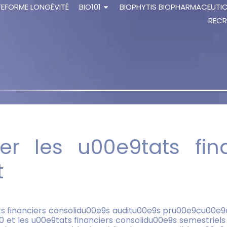
TEFORME LONGÉVITÉ
BIO101
BIOPHYTIS BIOPHARMACEUTI
RECR
ter les u00e9tats fi
t
ats financiers consolidu00e9s auditu00e9s pru00e9cu00
 et les u00e9tats financiers consolidu00e9s semestriels