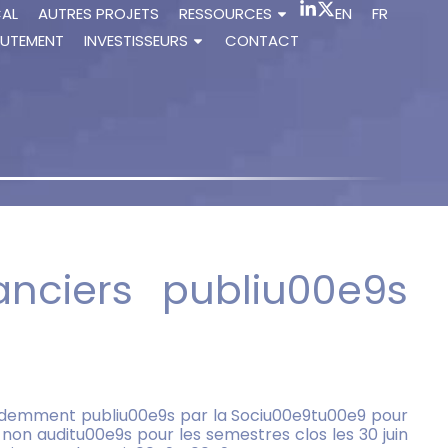
CAL
AUTRES PROJETS
RESSOURCES
EN
FR
UTEMENT
INVESTISSEURS
CONTACT
nanciers publiu00e9s
e9demment publiu00e9s par la Sociu00e9tu00e9 pour
 non auditu00e9s pour les semestres clos les 30 juin