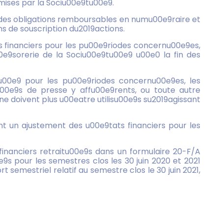
mises par la Sociu00e9tu00e9.
 des obligations remboursables en numu00e9raire et
s de souscription du2019actions.
s financiers pour les pu00e9riodes concernu00e9es,
0e9sorerie de la Sociu00e9tu00e9 u00e0 la fin des
u00e9 pour les pu00e9riodes concernu00e9es, les
00e9s de presse y affu00e9rents, ou toute autre
e doivent plus u00eatre utilisu00e9s su2019agissant
t un ajustement des u00e9tats financiers pour les
inanciers retraitu00e9s dans un formulaire 20-F/A
e9s pour les semestres clos les 30 juin 2020 et 2021
emestriel relatif au semestre clos le 30 juin 2021,