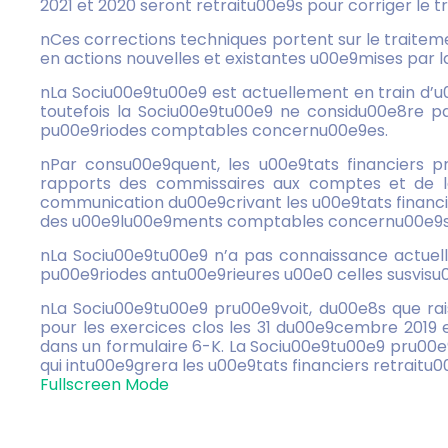
2021 et 2020 seront retraitu00e9s pour corriger le
nCes corrections techniques portent sur le traite
en actions nouvelles et existantes u00e9mises par 
nLa Sociu00e9tu00e9 est actuellement en train d’u
toutefois la Sociu00e9tu00e9 ne considu00e8re pa
pu00e9riodes comptables concernu00e9es.
nPar consu00e9quent, les u00e9tats financiers 
rapports des commissaires aux comptes et de la
communication du00e9crivant les u00e9tats financie
des u00e9lu00e9ments comptables concernu00e9s
nLa Sociu00e9tu00e9 n’a pas connaissance actuell
pu00e9riodes antu00e9rieures u00e0 celles susvisu
nLa Sociu00e9tu00e9 pru00e9voit, du00e8s que rai
pour les exercices clos les 31 du00e9cembre 2019 et
dans un formulaire 6-K. La Sociu00e9tu00e9 pru00e9
qui intu00e9grera les u00e9tats financiers retraitu0
Fullscreen Mode