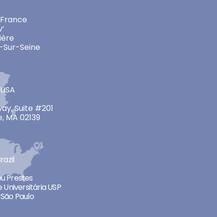
 France
v’
ière
-Sur-Seine
 USA
ay, Suite #201
, MA 02139
razil
neu Prestes
 Universitária USP
São Paulo