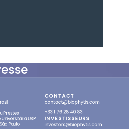
resse
SES
CONTACT
azil
contact@biophytis.com
+33 1 76 28 40 83
eu Prestes
INVESTISSEURS
 Universitária USP
São Paulo
investors@biophytis.com