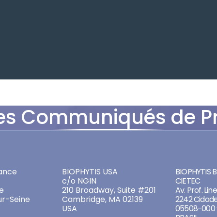
es Communiqués de P
ADDRESSES
ADDRES
ance
BIOPHYTIS USA
BIOPHYTIS Br
c/o NGIN
CIETEC
e
210 Broadway, Suite #201
Av. Prof. Lin
ur-Seine
Cambridge, MA 02139
2242 Cidade
USA
05508-000 