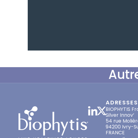
Autr
ADRESSES
BIOPHYTIS Fr
Silver Innov’
54 rue Molièr
94200 Ivry-S
FRANCE