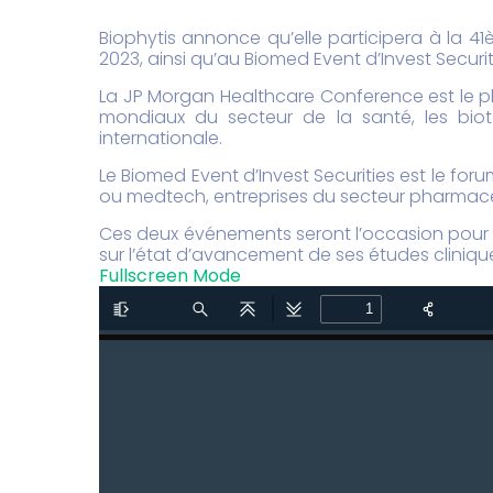
Biophytis
annonce qu’elle participera à la 41
2023, ainsi qu’au Biomed Event d’Invest Securiti
La
JP Morgan Healthcare Conference
est le p
mondiaux du secteur de la santé, les bi
internationale.
Le
Biomed Event d’Invest Securities
est le foru
ou medtech, entreprises du secteur pharmaceut
Ces deux événements seront l’occasion pour Bi
sur l’état d’avancement de ses études cliniqu
Fullscreen Mode