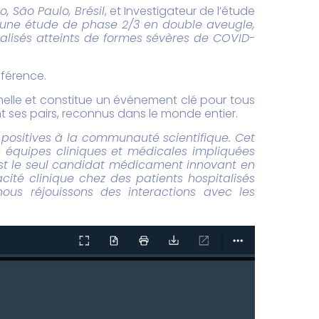
 São Paulo, Brésil
, et Investigateur de l’étude
d’une étude de phase 2/3 en double aveugle,
italisés atteints de formes sévères de COVID-
nférence.
nelle et constitue un événement clé pour tous
nt ses pairs, reconnus dans le monde entier.
ositives à la communauté scientifique. Cet
es équipes cliniques et médicales impliquées
 est le seul candidat médicament innovant en
cité clinique chez des patients hospitalisés
ous réjouissons des interactions avec les