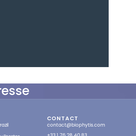
resse
SES
CONTACT
azil
contact@biophytis.com
+33 1 76 28 40 83