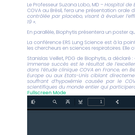
Le Professeur Suzana Lobo, MD –
Hospital de 
COVA au Brésil, fera une présentation orale de
contrôlée par placebo, visant à évaluer l’ef
19 ».
En parallèle, Biophytis présentera un poster qu
La conférence ERS Lung Science est à la poin
les chercheurs en sciences respiratoires. Elle
Stanislas Veillet, PDG de Biophytis, a déclaré :
immense succès est le résultat de l’excelle
dans l’étude clinique COVA en France, en Be
Europe ou aux Etats-Unis ciblant directemen
souffrant d’hypoxémie causée par le COVI
scientifiques du monde entier qui participe
Fullscreen Mode