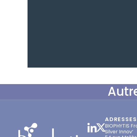
Autr
ADRESSES
BIOPHYTIS Fr
Silver Innov’