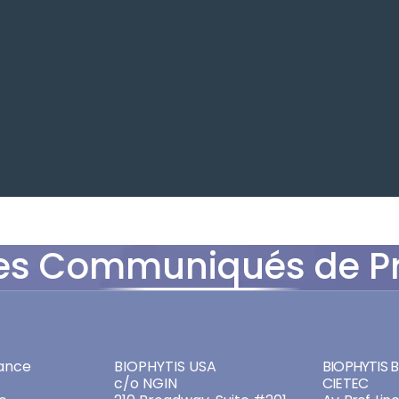
es Communiqués de P
ADDRESSES
ADDRES
ance
BIOPHYTIS USA
BIOPHYTIS Br
c/o NGIN
CIETEC