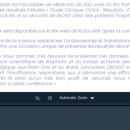
Base Da Faculdade de Medicina de São José Do Rio Preto,
s résultats intitulée
« Étude Clinique COVA : Résultats 
ficacité et la sécurité de BIO101 chez des patients hosp
i sera disponible sur le site web de la Société après la co
te de la science respiratoire fondamentale et translation
 offre une occasion unique de présenter les résultats deva
 «
Nous sommes très heureux de présenter ces données p
nce scientifique de Biophytis et du travail acharné d
lgique, aux Etats-Unis et au Brésil. Sarconeos (BIO101)
t l’insuffisance respiratoire, qui a démontré une effica
D-19 ainsi qu’un très bon profil de sécurité. Nous n
ront à cette conférence
».