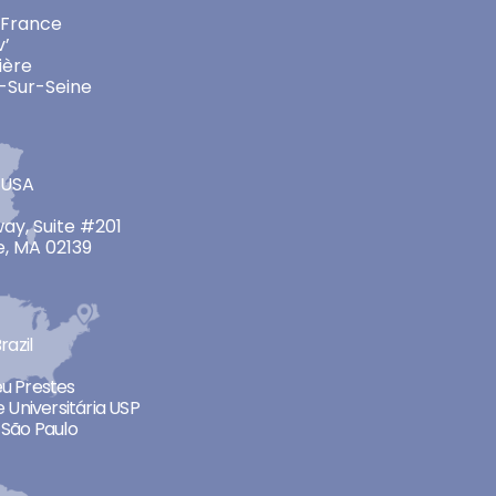
 France
v’
ière
-Sur-Seine
 USA
ay, Suite #201
, MA 02139
razil
neu Prestes
 Universitária USP
São Paulo