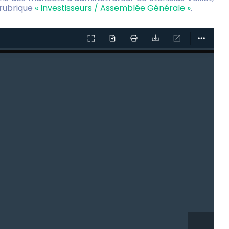
 rubrique
« Investisseurs / Assemblée Générale »
.