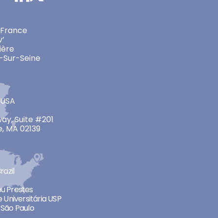
 France
v’
ière
-Sur-Seine
 USA
ay, Suite #201
, MA 02139
razil
neu Prestes
 Universitária USP
São Paulo