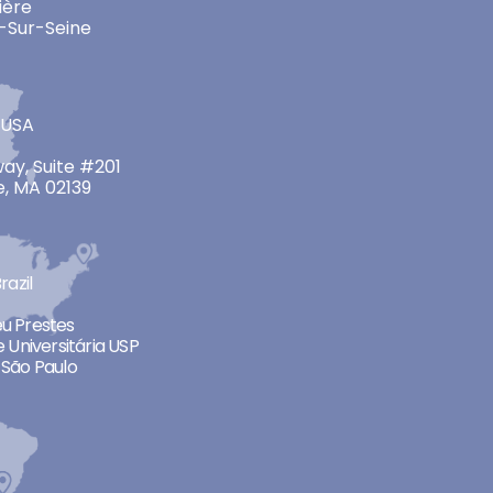
ière
-Sur-Seine
 USA
ay, Suite #201
, MA 02139
razil
neu Prestes
 Universitária USP
São Paulo