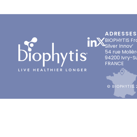
les actionnaires sont invités à rejoindre cette
phase pivot. Lire ici
ADRESSES
BIOPHYTIS Fr
Silver Innov’
54 rue Molièr
94200 Ivry-S
FRANCE
© BIOPHYTIS 