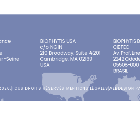
ADDRESSES
ADDRES
ance
BIOPHYTIS USA
BIOPHYTIS Br
c/o NGIN
CIETEC
e
210 Broadway, Suite #201
Av. Prof. Lin
ur-Seine
Cambridge, MA 02139
2242 Cidade
USA
05508-000 
BRASIL
2026.
TOUS DROITS RÉSERVÉS.
MENTIONS LÉGALES
WEBDESIGN P