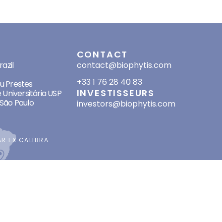
SES
CONTACT
azil
contact@biophytis.com
+33 1 76 28 40 83
eu Prestes
INVESTISSEURS
 Universitária USP
São Paulo
investors@biophytis.com
AR
EX CALIBRA