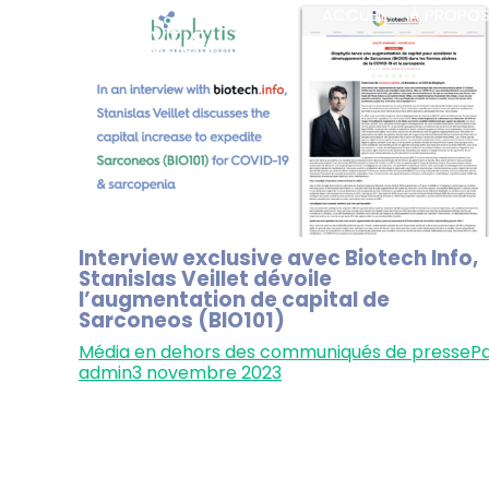
ACCUEIL
À PROPO
Interview exclusive avec Biotech Info,
Stanislas Veillet dévoile
l’augmentation de capital de
Sarconeos (BIO101)
Média en dehors des communiqués de presse
P
admin
3 novembre 2023
Dans une interview exclusive avec Biotech Info,
Stanislas Veillet, CEO & co-fondateur de
Biophytis, dévoile l’augmentation de capital pou
Sarconeos (BIO101) ciblant la COVID-19 et la
sarcopénie. Avec les essais de phase 3 en vue,