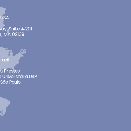
 USA
ay, Suite #201
, MA 02139
razil
neu Prestes
 Universitária USP
São Paulo