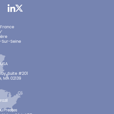
 France
v’
ière
-Sur-Seine
 USA
ay, Suite #201
, MA 02139
razil
neu Prestes