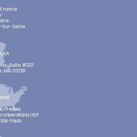
 France
v’
ière
-Sur-Seine
 USA
ay, Suite #201
, MA 02139
razil
neu Prestes
 Universitária USP
São Paulo